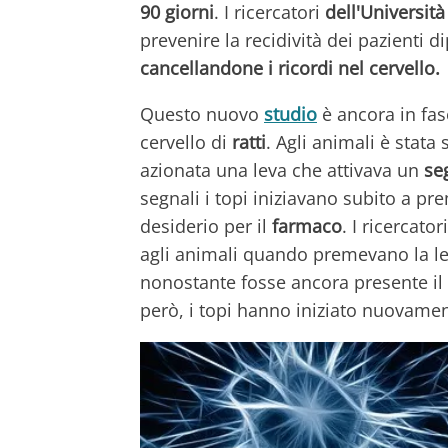
90 giorni
. I ricercatori
dell'Università
prevenire la recidività dei pazienti 
cancellandone i ricordi nel cervello.
Questo nuovo
studio
è ancora in fas
cervello di
ratti
. Agli animali è stat
azionata una leva che attivava un
se
segnali i topi iniziavano subito a pre
desiderio per il
farmaco
. I ricercato
agli animali quando premevano la le
nonostante fosse ancora presente il gr
però, i topi hanno iniziato nuovament