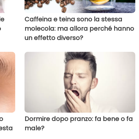
le
Caffeina e teina sono la stessa
o
molecola: ma allora perché hanno
un effetto diverso?
o
Dormire dopo pranzo: fa bene o fa
esta
male?