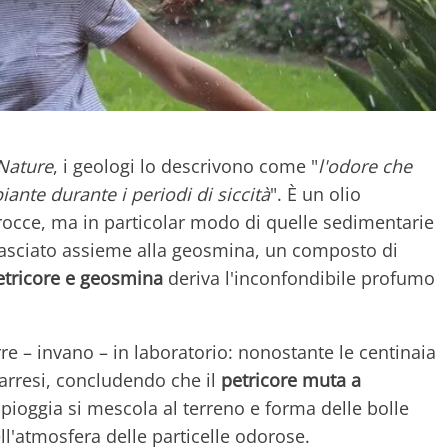
Nature
, i geologi lo descrivono come "
l'odore che
ante durante i periodi di siccità
". È un olio
e rocce, ma in particolar modo di quelle sedimentarie
rilasciato assieme alla geosmina, un composto di
etricore e geosmina
deriva l'inconfondibile profumo
re – invano – in laboratorio: nonostante le centinaia
 arresi, concludendo che il
petricore muta a
 pioggia si mescola al terreno e forma delle bolle
ll'atmosfera delle particelle odorose.