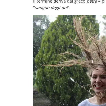
il termine deriva dal greco
pétra
= pi
"
sangue degli dei
".