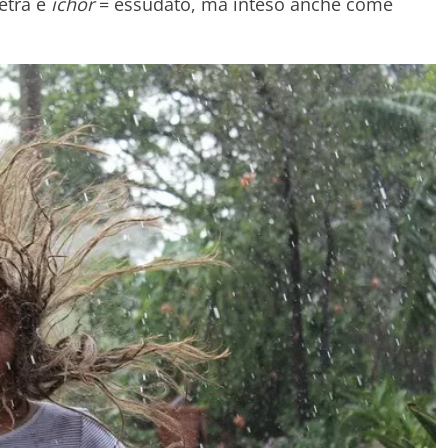
etra e
ichòr
= essudato, ma inteso anche come