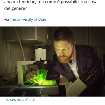
ancora
teoriche
, ma
come è possibile
una cosa
del genere?
via
The University of Utah
The University of Utah