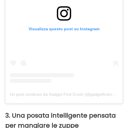
Visualizza questo post su Instagram
Un post condiviso da Gadget First Crush (@gadgetfirstcrush)
in 
3. Una posata intelligente pensata
per mangiare le zuppe