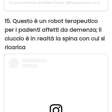
Un post condiviso da Makes Sense (@makessense.ch)
in data:
L
15. Questo è un robot terapeutico
per i pazienti affetti da demenza; il
ciuccio è in realtà la spina con cui si
ricarica