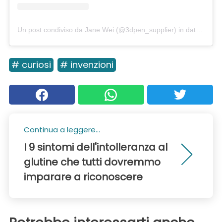
Un post condiviso da Jane Wei (@3dpen_supplier)
in data:
Set 1
# curiosi
# invenzioni
Continua a leggere...
I 9 sintomi dell'intolleranza al
glutine che tutti dovremmo
imparare a riconoscere