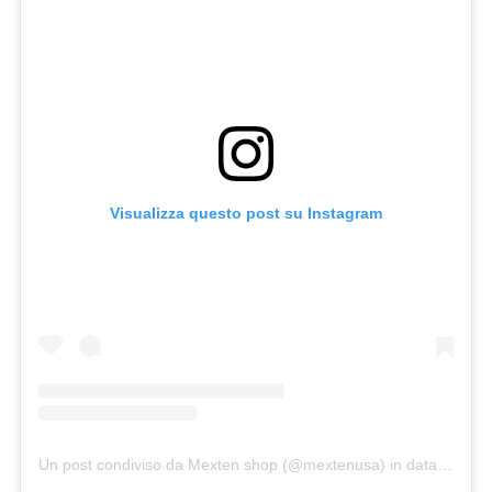
Visualizza questo post su Instagram
Un post condiviso da Mexten shop (@mextenusa)
in data:
Lug 24