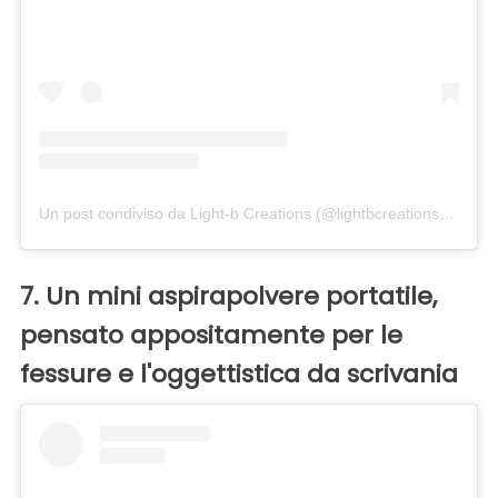
Un post condiviso da Light-b Creations (@lightbcreations)
in dat
7. Un mini aspirapolvere portatile,
pensato appositamente per le
fessure e l'oggettistica da scrivania