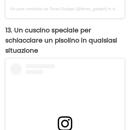
Un post condiviso da Teras Gadget (@teras_gadget)
in data:
Feb
13. Un cuscino speciale per
schiacciare un pisolino in qualsiasi
situazione