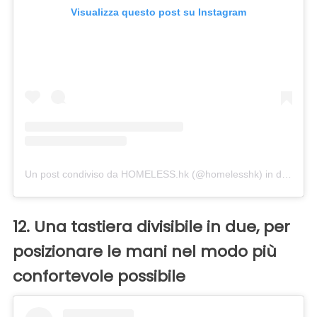
Visualizza questo post su Instagram
Un post condiviso da HOMELESS.hk (@homelesshk)
in data:
Ago
12. Una tastiera divisibile in due, per
posizionare le mani nel modo più
confortevole possibile