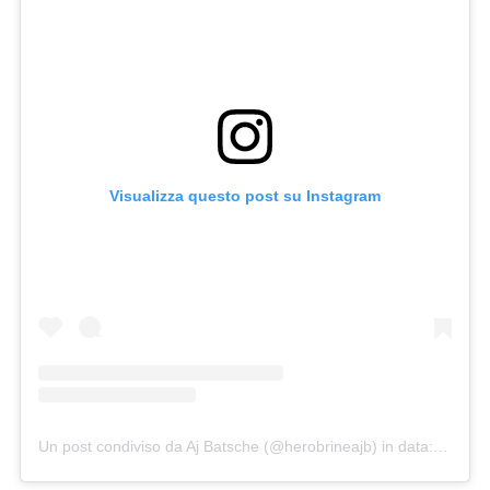
Visualizza questo post su Instagram
Un post condiviso da Aj Batsche (@herobrineajb)
in data:
Ott 22,