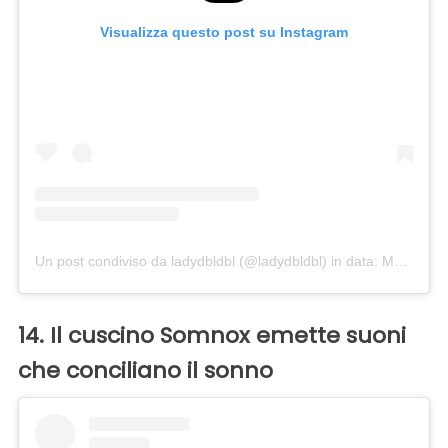
Visualizza questo post su Instagram
Un post condiviso da ladydbldbl (@ladydbldbl)
in data:
Mar 29, 2018 at 8:55 PDT
14. Il cuscino Somnox emette suoni
che conciliano il sonno