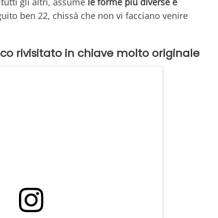
tutti gli altri, assume
le forme più diverse e
uito ben 22, chissà che non vi facciano venire
ico rivisitato in chiave molto originale