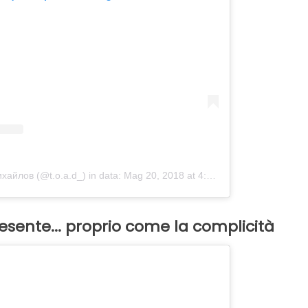
ихайлов (@t.o.a.d_)
in data:
Mag 20, 2018 at 4:03 PDT
resente... proprio come la complicità