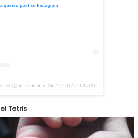
za questo post su Instagram
aickr (@naickr)
in data:
Giu 19, 2017 at 1:24 PDT
el Tetris