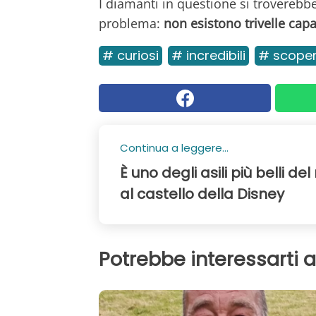
I diamanti in questione si troverebb
problema:
non esistono trivelle capa
# curiosi
# incredibili
# scoper
Continua a leggere...
È uno degli asili più belli de
al castello della Disney
Potrebbe interessarti 