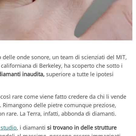
o delle onde sonore, un team di scienziati del MIT,
 californiana di Berkeley, ha scoperto che sotto i
diamanti inaudita,
superiore a tutte le ipotesi
così rare come viene fatto credere da chi li vende
lare. Rimangono delle pietre comunque preziose,
on rare. La Terra, infatti, abbonda di diamanti.
 studio
, i diamanti
si trovano in delle strutture
andoli al massimo, possono essere immaginati