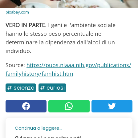
pixabay.com
VERO IN PARTE
. I geni e l'ambiente sociale
hanno lo stesso peso percentuale nel
determinare la dipendenza dall'alcol di un
individuo.
Source:
https://pubs.niaaa.nih.gov/publications/
familyhistory/famhist.htm
# scienza
# curiosi
Continua a leggere...