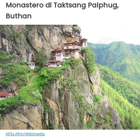
Monastero di Taktsang Palphug,
Buthan
Afifa Afrin/Wikimedia