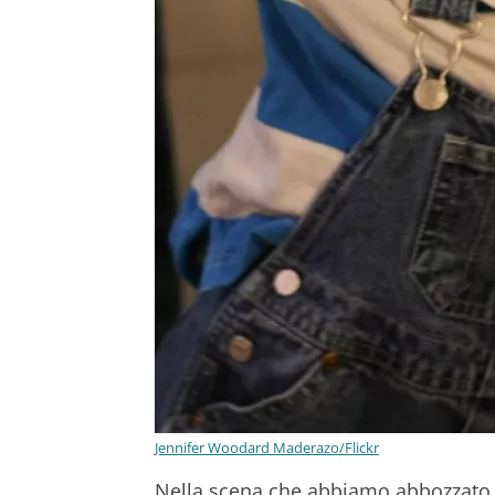
Jennifer Woodard Maderazo/Flickr
Nella scena che abbiamo abbozzato p