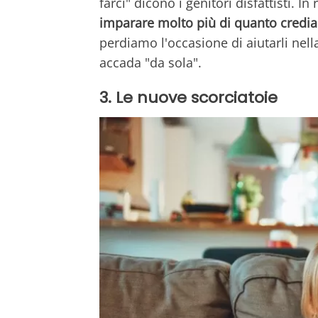
farci" dicono i genitori disfattisti. In 
imparare molto più di quanto credi
perdiamo l'occasione di aiutarli nell
accada "da sola".
3. Le nuove scorciatoie