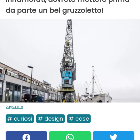
da parte un bel gruzzoletto!
yays.com
# curiosi
# design
# case