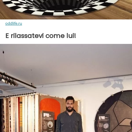
oddlife.ru
E rilassatevi come lui!