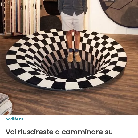
oddlife.ru
Voi riuscireste a camminare su