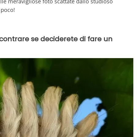
le meravigliose foto scattate dallo studioso
 poco!
ncontrare se deciderete di fare un