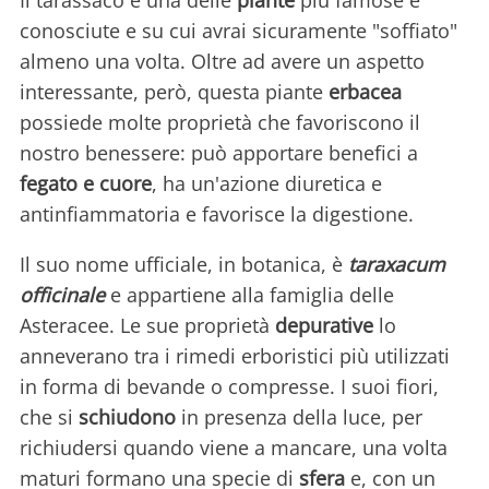
Il tarassaco è una delle
piante
più famose e
conosciute e su cui avrai sicuramente "soffiato"
almeno una volta. Oltre ad avere un aspetto
interessante, però, questa piante
erbacea
possiede molte proprietà che favoriscono il
nostro benessere: può apportare benefici a
fegato e cuore
, ha un'azione diuretica e
antinfiammatoria e favorisce la digestione.
Il suo nome ufficiale, in botanica, è
taraxacum
officinale
e appartiene alla famiglia delle
Asteracee. Le sue proprietà
depurative
lo
anneverano tra i rimedi erboristici più utilizzati
in forma di bevande o compresse. I suoi fiori,
che si
schiudono
in presenza della luce, per
richiudersi quando viene a mancare, una volta
maturi formano una specie di
sfera
e, con un