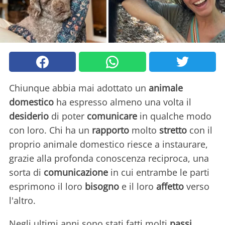
Chiunque abbia mai adottato un
animale
domestico
ha espresso almeno una volta il
desiderio
di poter
comunicare
in qualche modo
con loro. Chi ha un
rapporto
molto
stretto
con il
proprio animale domestico riesce a instaurare,
grazie alla profonda conoscenza reciproca, una
sorta di
comunicazione
in cui entrambe le parti
esprimono il loro
bisogno
e il loro
affetto
verso
l'altro.
Negli ultimi anni sono stati fatti molti
passi