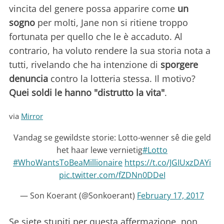
vincita del genere possa apparire come
un
sogno
per molti, Jane non si ritiene troppo
fortunata per quello che le è accaduto. Al
contrario, ha voluto rendere la sua storia nota a
tutti, rivelando che ha intenzione di
sporgere
denuncia
contro la lotteria stessa. Il motivo?
Quei soldi le hanno "distrutto la vita"
.
via
Mirror
Vandag se gewildste storie: Lotto-wenner sê die geld
het haar lewe vernietig
#Lotto
#WhoWantsToBeaMillionaire
https://t.co/JGIUxzDAYi
pic.twitter.com/fZDNn0DDeI
— Son Koerant (@Sonkoerant)
February 17, 2017
Se siete stupiti per questa affermazione, non