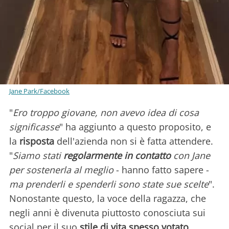
Jane Park/Facebook
"
Ero troppo giovane, non avevo idea di cosa
significasse
" ha aggiunto a questo proposito, e
la
risposta
dell'azienda non si è fatta attendere.
"
Siamo stati
regolarmente in contatto
con Jane
per sostenerla al meglio
- hanno fatto sapere -
ma prenderli e spenderli sono state sue scelte
".
Nonostante questo, la voce della ragazza, che
negli anni è divenuta piuttosto conosciuta sui
social per il suo
stile di vita spesso votato