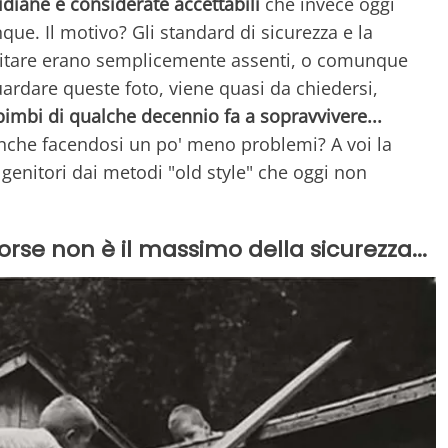
idiane e considerate accettabili
che invece oggi
que. Il motivo? Gli standard di sicurezza e la
evitare erano semplicemente assenti, o comunque
uardare queste foto, viene quasi da chiedersi,
bimbi di qualche decennio fa a sopravvivere...
anche facendosi un po' meno problemi? A voi la
 genitori dai metodi "old style" che oggi non
rse non è il massimo della sicurezza...