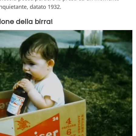
inquietante, datato 1932.
one della birra!