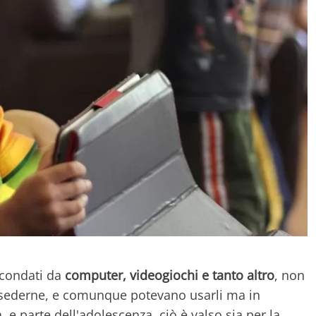
ircondati da
computer, videogiochi e tanto altro
, non
sederne, e comunque potevano usarli ma in
a, e parte dell'adolescenza, ciò è valso sia per la