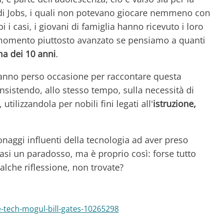
li di Jobs, i quali non potevano giocare nemmeno con
 i casi, i giovani di famiglia hanno ricevuto i loro
un momento piuttosto avanzato se pensiamo a quanti
ma dei 10 anni
.
hanno perso occasione per raccontare questa
i insistendo, allo stesso tempo, sulla necessità di
utilizzandola per nobili fini legati all'
istruzione,
onaggi influenti della tecnologia ad aver preso
asi un paradosso, ma è proprio così: forse tutto
lche riflessione, non trovate?
e-tech-mogul-bill-gates-10265298