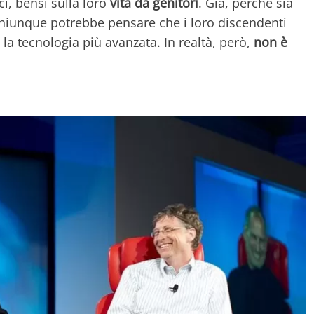
i, bensì sulla loro
vita da genitori
. Già, perché sia
chiunque potrebbe pensare che i loro discendenti
 la tecnologia più avanzata. In realtà, però,
non è