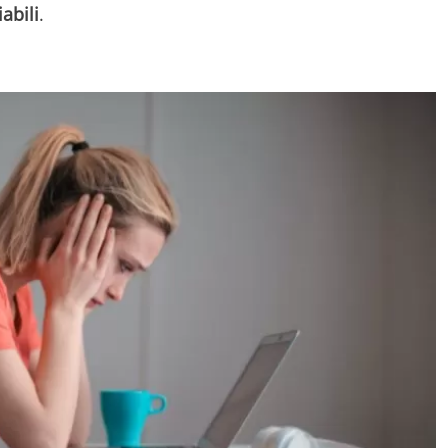
abili
.