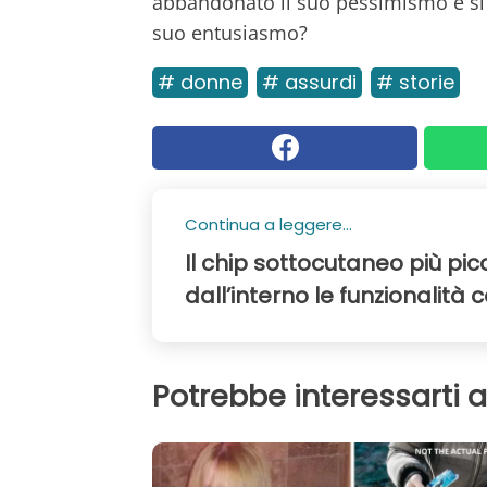
abbandonato il suo pessimismo e si 
suo entusiasmo?
# donne
# assurdi
# storie
Continua a leggere...
Il chip sottocutaneo più pi
dall’interno le funzionalità
Potrebbe interessarti 