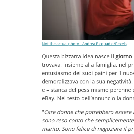
Not the actual photo - Andrea Picquadio/Pexels
Questa bizzarra idea nasce
il giorno
trovava, insieme alla famiglia, nel p
entusiasmo dei suoi paini per il nuo
demoralizzava con la sua negatività. 
e – stanca del pessimismo perenne de
eBay. Nel testo dell’annuncio la donn
"
Care donne che potrebbero essere in
sono reso conto che semplicemente 
marito. Sono felice di negoziare il