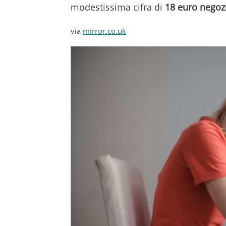
modestissima cifra di
18 euro negozi
via
mirror.co.uk