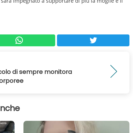
sarà impegnato a supportare di più la moglie e il
ccolo di sempre monitora
 corporee
anche