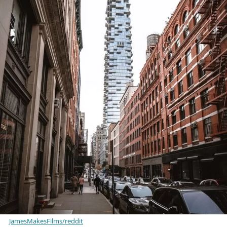
JamesMakesFilms/reddit