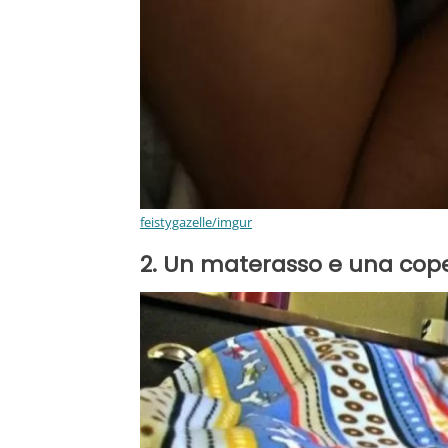
feistygazelle/imgur
2. Un materasso e una cope