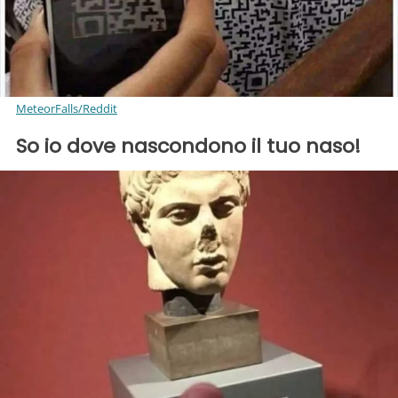
MeteorFalls/Reddit
So io dove nascondono il tuo naso!