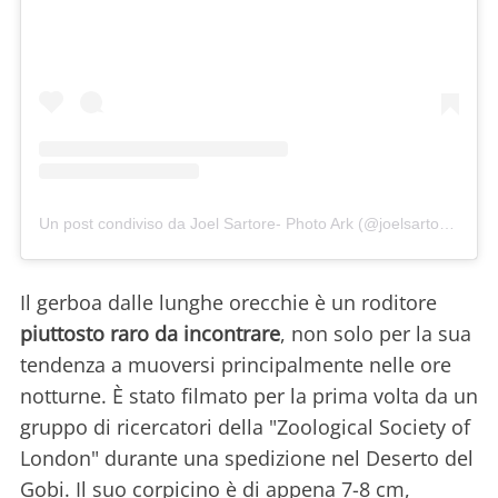
Un post condiviso da Joel Sartore- Photo Ark (@joelsartore)
in da
Il gerboa dalle lunghe orecchie è un roditore
piuttosto raro da incontrare
, non solo per la sua
tendenza a muoversi principalmente nelle ore
notturne. È stato filmato per la prima volta da un
gruppo di ricercatori della "Zoological Society of
London" durante una spedizione nel Deserto del
Gobi. Il suo corpicino è di appena 7-8 cm,