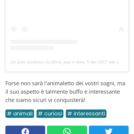
Un post condiviso da @ina_aaa
in data:
5 Apr 2017 alle ore 12:55 PDT
Forse non sarà l'animaletto dei vostri sogni, ma
il suo aspetto è talmente buffo e interessante
che siamo sicuri vi conquisterà!
# animali
# curiosi
# interessanti