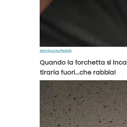
dericksucks/Reddit
Quando la forchetta si incas
tirarla fuori...che rabbia!