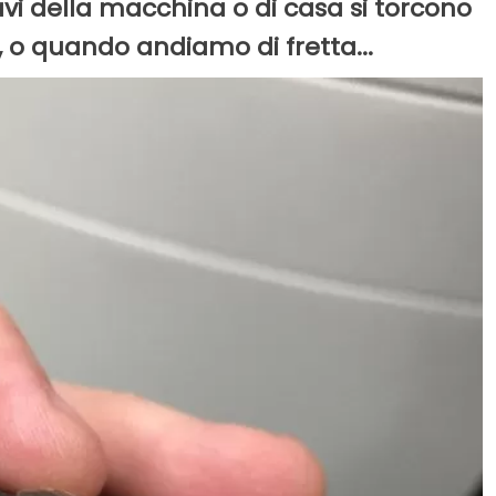
iavi della macchina o di casa si torcono
, o quando andiamo di fretta...