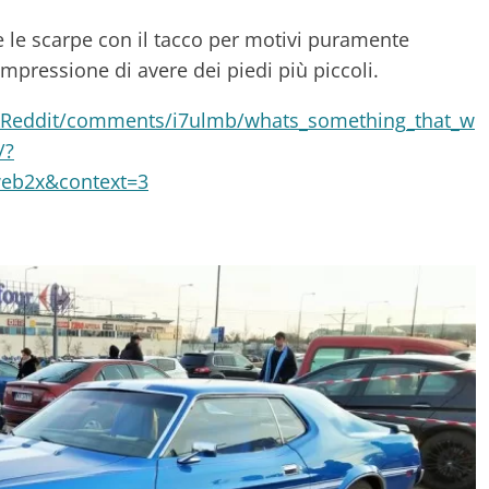
re le scarpe con il tacco per motivi puramente
'impressione di avere dei piedi più piccoli.
skReddit/comments/i7ulmb/whats_something_that_w
/?
eb2x&context=3