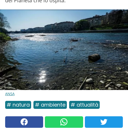
del Pianeta che lo ospita.
ANSA
# natura
# ambiente
# attualità