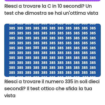
Riesci a trovare la C in 10 secondi? Un
test che dimostra se hai un'ottima vista
Riesci a trovare il numero 335 in soli dieci
secondi? Il test ottico che sfida la tua
vista