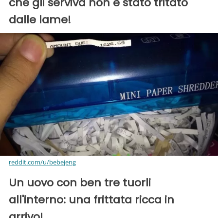
che gli serviva non è stato tritato
dalle lame!
reddit.com/u/bebejeng
Un uovo con ben tre tuorli
all'interno: una frittata ricca in
arrivo!