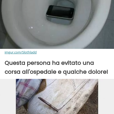
imgur.com/Slothladd
Questa persona ha evitato una
corsa all'ospedale e qualche dolore!