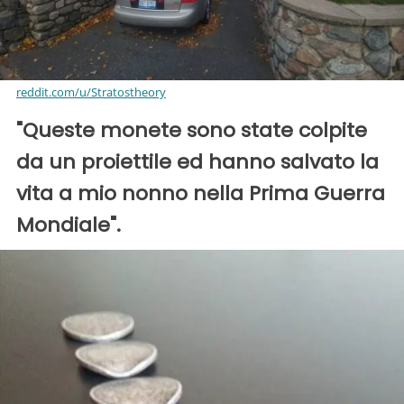
reddit.com/u/Stratostheory
"Queste monete sono state colpite
da un proiettile ed hanno salvato la
vita a mio nonno nella Prima Guerra
Mondiale".