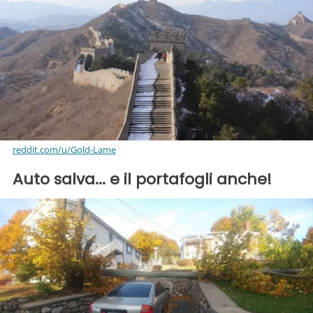
reddit.com/u/Gold-Lame
Auto salva... e il portafogli anche!