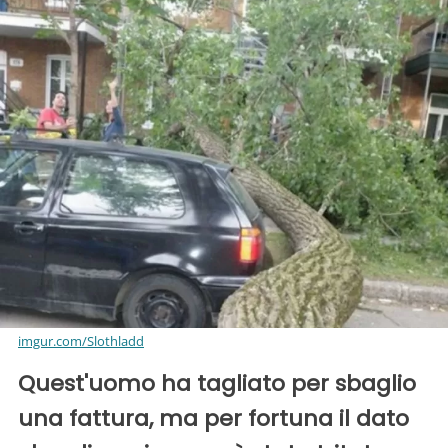
imgur.com/Slothladd
Quest'uomo ha tagliato per sbaglio
una fattura, ma per fortuna il dato