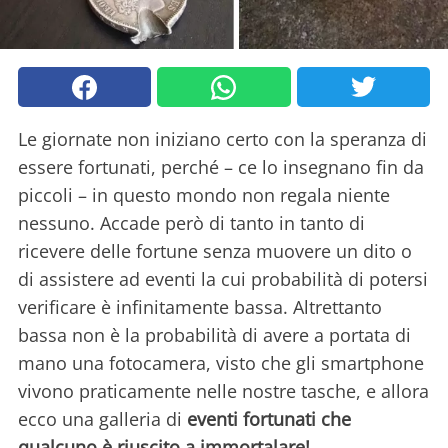
Le giornate non iniziano certo con la speranza di
essere fortunati, perché – ce lo insegnano fin da
piccoli – in questo mondo non regala niente
nessuno. Accade però di tanto in tanto di
ricevere delle fortune senza muovere un dito o
di assistere ad eventi la cui probabilità di potersi
verificare è infinitamente bassa. Altrettanto
bassa non è la probabilità di avere a portata di
mano una fotocamera, visto che gli smartphone
vivono praticamente nelle nostre tasche, e allora
ecco una galleria di
eventi fortunati che
qualcuno è riuscito a immortalare!