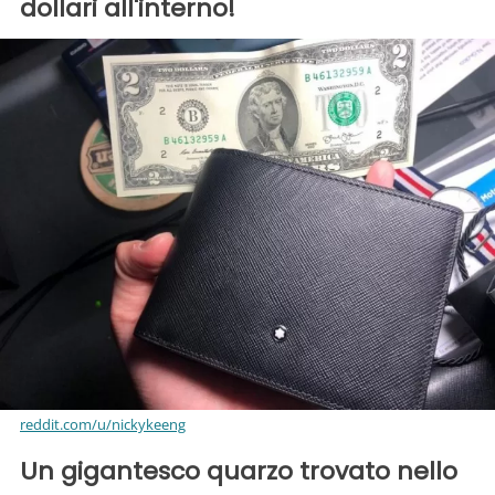
dollari all'interno!
reddit.com/u/nickykeeng
Un gigantesco quarzo trovato nello