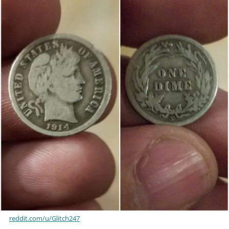
reddit.com/u/Glitch247