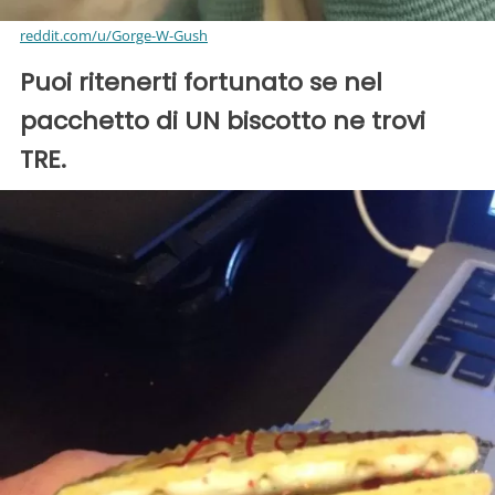
reddit.com/u/Gorge-W-Gush
Puoi ritenerti fortunato se nel
pacchetto di UN biscotto ne trovi
TRE.