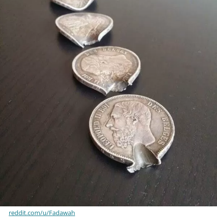
reddit.com/u/Fadawah