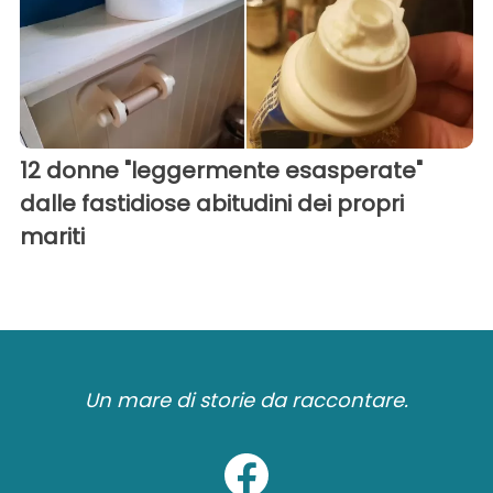
12 donne "leggermente esasperate"
dalle fastidiose abitudini dei propri
mariti
Un mare di storie da raccontare.