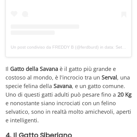
Un post condiviso da FREDDY B (@ferdburd)
in data:
Set 11, 2018 at 7:58 PDT
Il
Gatto della Savana
è il gatto più grande e
costoso al mondo, è l'incrocio tra un
Serval
, una
specie felina della
Savana
, e un gatto comune.
Uno di questi gatti adulti può pesare fino a
20 Kg
e nonostante siano incrociati con un felino
selvatico, sono in realtà molto amichevoli, aperti
e intelligenti.
4. Il Gatto Siberiano