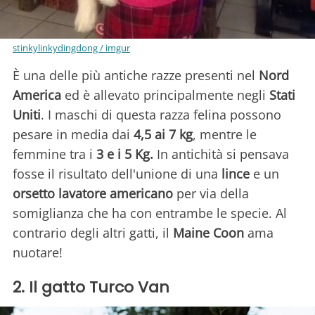
stinkylinkydingdong / imgur
È una delle più antiche razze presenti nel
Nord
America
ed è allevato principalmente negli
Stati
Uniti
. I maschi di questa razza felina possono
pesare in media dai
4,5 ai 7 kg
, mentre le
femmine tra i
3 e i 5 Kg.
In antichità si pensava
fosse il risultato dell'unione di una
lince
e un
orsetto
lavatore
americano
per via della
somiglianza che ha con entrambe le specie. Al
contrario degli altri gatti, il
Maine Coon
ama
nuotare!
2. Il gatto Turco Van