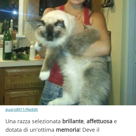
guaro8911/Reddit
Una razza selezionata
brillante
,
affettuosa
e
dotata di un'ottima
memoria
! Deve il