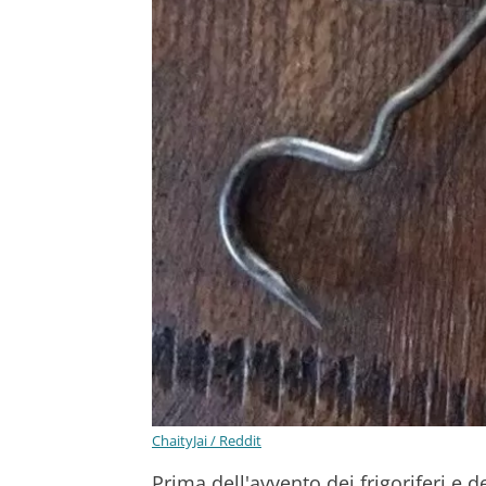
ChaityJai / Reddit
Prima dell'avvento dei frigoriferi e d