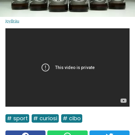
JoyBräu
# sport
# curiosi
# cibo