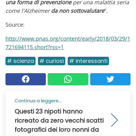
una forma di prevenzione
per una malattia seria
come l'Alzheimer
da non sottovalutare
".
Source:
http://www.pnas.org/content/early/2018/03/29/1
721694115.short?rss=1
# scienza
# curiosi
# interessanti
Continua a leggere...
Questi 23 nipoti hanno
ricreato da zero vecchi scatti
fotografici dei loro nonni da