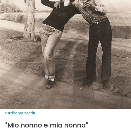
turdboner/reddit
"Mio nonno e mia nonna"