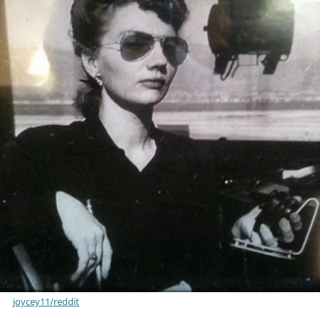
joycey11/reddit