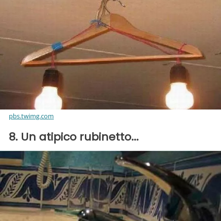
pbs.twimg.com
8. Un atipico rubinetto...