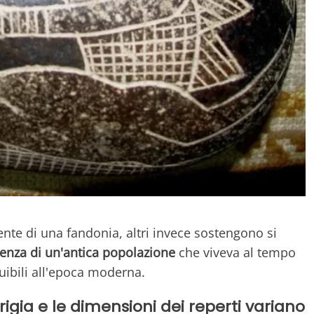
ente di una fandonia, altri invece sostengono si
tenza di un'antica popolazione
che viveva al tempo
uibili all'epoca moderna.
rigia e le dimensioni dei reperti variano