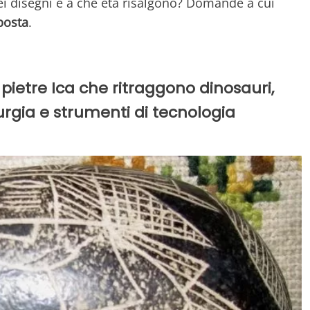
uei disegni e a che età risalgono? Domande a cui
posta
.
 pietre Ica che ritraggono dinosauri,
rgia e strumenti di tecnologia