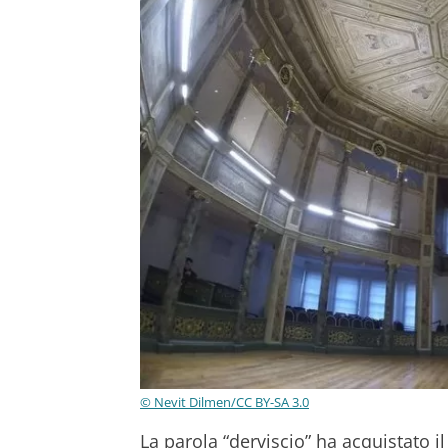
© Nevit Dilmen/CC BY-SA 3.0
La parola “derviscio” ha acquistato il