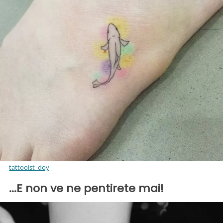
tattooist_doy
...E non ve ne pentirete mai!