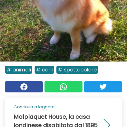
# animali
# cani
# spettacolare
Continua a leggere...
Malplaquet House, la casa
londinese disabitata dal 1895