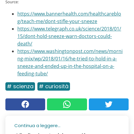
Source:
https://www.bannerhealth.com/healthcareblo
g/teach-me/dont-stifle-your-sneeze
https://www.telegraph.co.uk/science/2018/01/
15/dont-hold-sneeze-warn-doctors-could-
death/
https://www.washingtonpost.com/news/morni
ng-mix/wp/2018/01/16/he-tried-to-hold-in-a-
sneeze-and-ended-up-in-the-hospital-on-a-
feeding-tube/
# scienza
# curiosità
Continua a leggere...