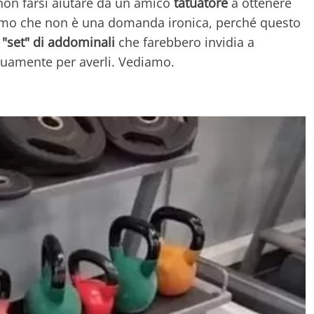
 non farsi aiutare da un amico
tatuatore
a ottenere
iamo che non è una domanda ironica, perché questo
 "set" di addominali
che farebbero invidia a
iduamente per averli. Vediamo.