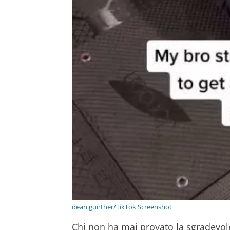
dean.gunther/TikTok Screenshot
Chi non ha mai provato la sgradevol