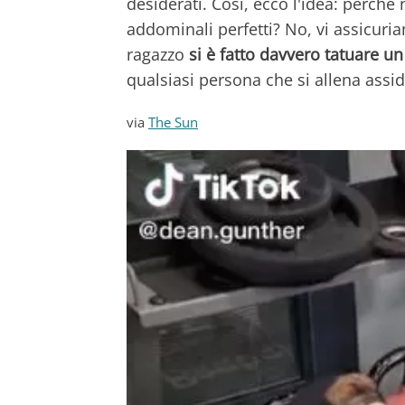
desiderati. Così, ecco l'idea: perché
addominali perfetti? No, vi assicur
ragazzo
si è fatto davvero tatuare un
qualsiasi persona che si allena ass
via
The Sun