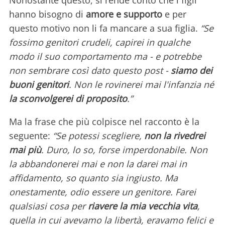
Nonostante questo, si rende conto che i figli
hanno bisogno di
amore e supporto
e per
questo motivo non li fa mancare a sua figlia.
“Se
fossimo genitori crudeli, capirei in qualche
modo il suo comportamento ma - e potrebbe
non sembrare così dato questo post -
siamo dei
buoni genitori
. Non le rovinerei mai l'infanzia né
la sconvolgerei di proposito
.”
Ma la frase che più colpisce nel racconto è la
seguente:
“Se potessi scegliere,
non la rivedrei
mai più
. Duro, lo so, forse imperdonabile. Non
la abbandonerei mai e non la darei mai in
affidamento, so quanto sia ingiusto. Ma
onestamente, odio essere un genitore. Farei
qualsiasi cosa per
riavere la mia vecchia vita
,
quella in cui avevamo la libertà, eravamo felici e