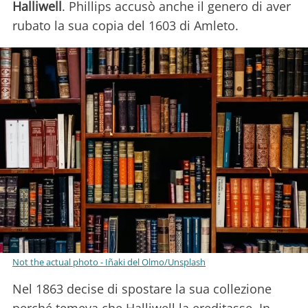
Halliwell
. Phillips accusò anche il genero di aver
rubato la sua copia del 1603 di Amleto.
Not the actual photo - Iñaki del Olmo/Unsplash
Nel 1863 decise di spostare la sua collezione
perché temeva che Halliwell la ereditasse. In