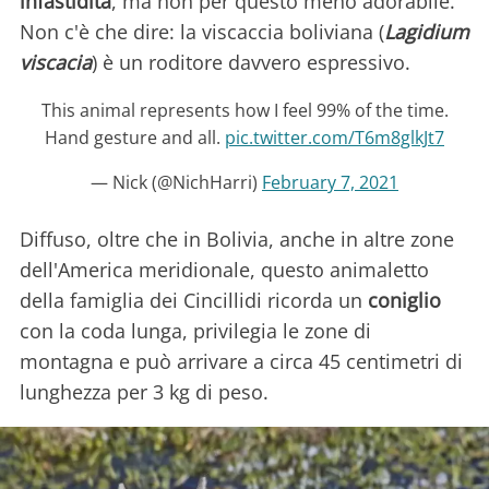
infastidita
, ma non per questo meno adorabile.
Non c'è che dire: la viscaccia boliviana (
Lagidium
viscacia
) è un roditore davvero espressivo.
This animal represents how I feel 99% of the time.
Hand gesture and all.
pic.twitter.com/T6m8glkJt7
— Nick (@NichHarri)
February 7, 2021
Diffuso, oltre che in Bolivia, anche in altre zone
dell'America meridionale, questo animaletto
della famiglia dei Cincillidi ricorda un
coniglio
con la coda lunga, privilegia le zone di
montagna e può arrivare a circa 45 centimetri di
lunghezza per 3 kg di peso.