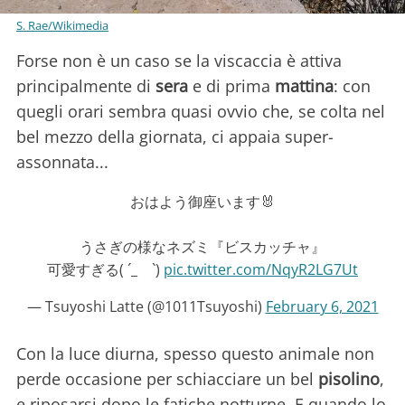
S. Rae/Wikimedia
Forse non è un caso se la viscaccia è attiva
principalmente di
sera
e di prima
mattina
: con
quegli orari sembra quasi ovvio che, se colta nel
bel mezzo della giornata, ci appaia super-
assonnata...
おはよう御座います🐰
うさぎの様なネズミ『ビスカッチャ』
可愛すぎる( ´_ゝ`)
pic.twitter.com/NqyR2LG7Ut
— Tsuyoshi Latte (@1011Tsuyoshi)
February 6, 2021
Con la luce diurna, spesso questo animale non
perde occasione per schiacciare un bel
pisolino
,
e riposarsi dopo le fatiche notturne. E quando lo