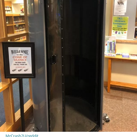
MrCrash2U/reddit