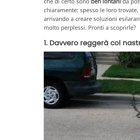
che di certo sono
ben lontani
da pote
chiaramente: spesso le loro trovate
arrivando a creare soluzioni esilaran
molto perplessi. Pronti a scoprirle?
1. Davvero reggerà col nast