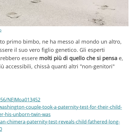
o
to primo bimbo, ne ha messo al mondo un altro,
ere il suo vero figlio genetico. Gli esperti
otrebbero essere
molti più di quello che si pensa
e,
 accessibili, chissà quanti altri "non-genitori"
1056/NEJMoa013452
ashington-couple-took-a-paternity-test-for-their-child-
er-his-unborn-twin-was
-chimera-paternity-test-reveals-child-fathered-long-
0