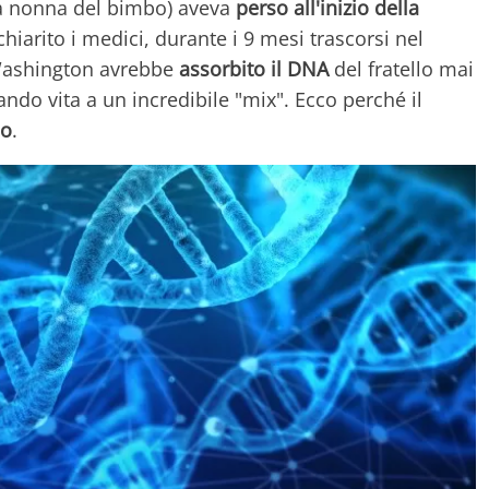
la nonna del bimbo) aveva
perso all'inizio della
iarito i medici, durante i 9 mesi trascorsi nel
Washington avrebbe
assorbito il DNA
del fratello mai
ando vita a un incredibile "mix". Ecco perché il
io
.