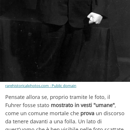
rarehistoricalphotos.com - Public domain
Pensate allora se, proprio tramite le foto, il
Fuhrer fosse stato
mostrato in vesti "umane"
,
come un comune mortale che
prova
un discorso
da tenere davanti a una folla. Un lato di
quest'uomo che è ben visibile nelle foto scattate