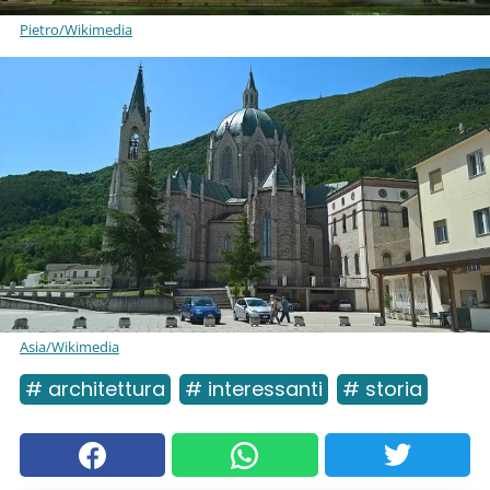
Pietro/Wikimedia
Asia/Wikimedia
# architettura
# interessanti
# storia