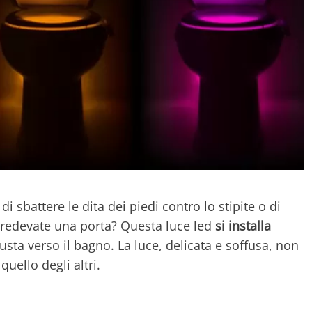
di sbattere le dita dei piedi contro lo stipite o di
credevate una porta? Questa luce led
si installa
iusta verso il bagno. La luce, delicata e soffusa, non
uello degli altri.