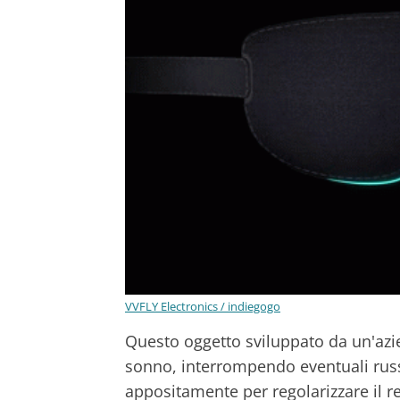
VVFLY Electronics / indiegogo
Questo oggetto sviluppato da un'azie
sonno, interrompendo eventuali rus
appositamente per regolarizzare il 