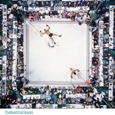
TheBearthatStares