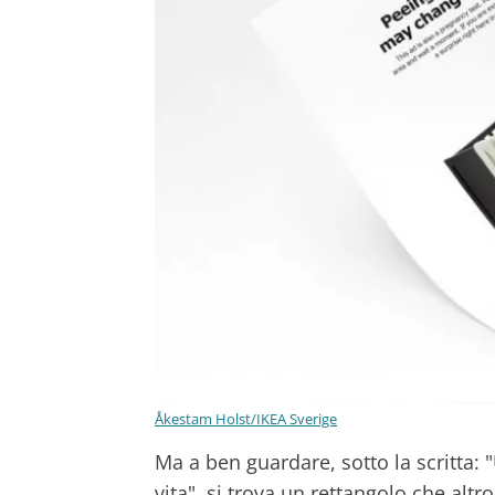
Åkestam Holst/IKEA Sverige
Ma a ben guardare, sotto la scritta: 
vita", si trova un rettangolo che altr