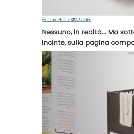
Åkestam Holst/IKEA Sverige
Nessuno, in realtà... Ma sot
incinte, sulla pagina compar