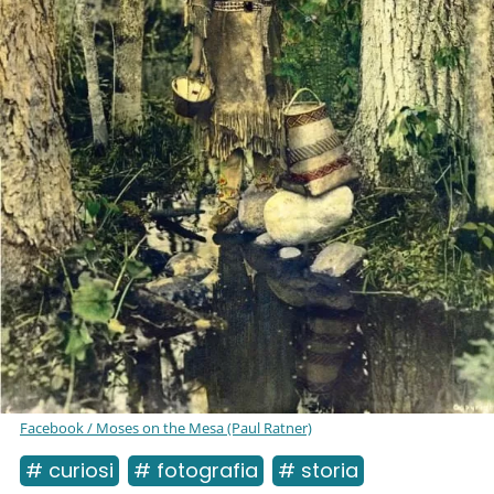
Facebook / Moses on the Mesa (Paul Ratner)
# curiosi
# fotografia
# storia